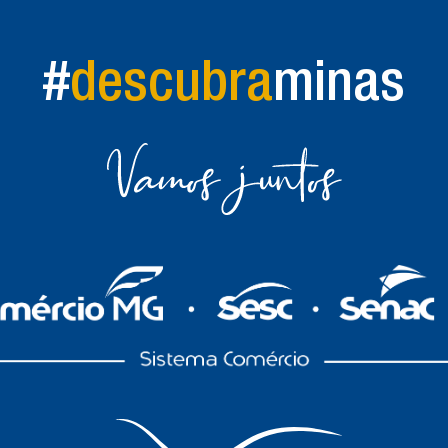
#
descubra
minas