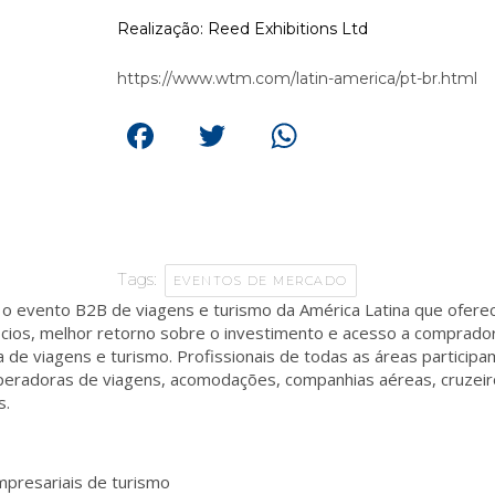
Realização: Reed Exhibitions Ltd
https://www.wtm.com/latin-america/pt-br.html
Facebook
Twitter
WhatsApp
Tags:
EVENTOS DE MERCADO
o evento B2B de viagens e turismo da América Latina que ofere
ios, melhor retorno sobre o investimento e acesso a comprador
ia de viagens e turismo. Profissionais de todas as áreas partici
peradoras de viagens, acomodações, companhias aéreas, cruzeir
s.
mpresariais de turismo