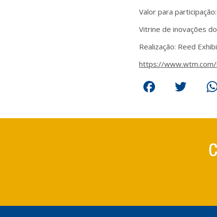
Valor para participaç
Vitrine de inovações d
Realização: Reed Exhibi
https://www.wtm.com/l
Facebook
Twitt
W
C