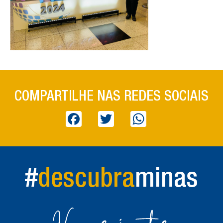
COMPARTILHE NAS REDES SOCIAIS
Facebook
Twitter
WhatsApp
#
descubra
minas