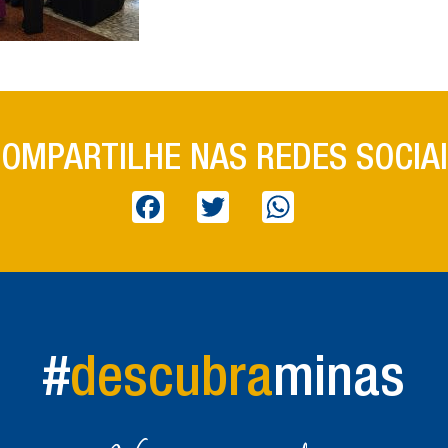
OMPARTILHE NAS REDES SOCIA
Facebook
Twitter
WhatsApp
#
descubra
minas