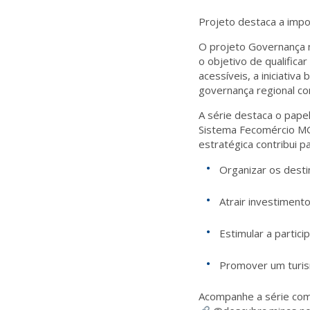
Projeto destaca a impo
O projeto
Governança 
o objetivo de
qualifica
acessíveis, a iniciativa
governança regional
co
A série destaca o pape
Sistema Fecomércio MG,
estratégica contribui pa
Organizar os destin
Atrair investiment
Estimular a partici
Promover um turism
Acompanhe a série comp