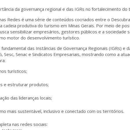
rtância da governança regional e das IGRs no fortalecimento do 
nas Redes
é uma série de conteúdos cocriados entre o Descubra
r a cadeia produtiva do turismo
em Minas Gerais. Por meio de pos
 busca
sensibilizar empresários, gestores públicos e a sociedade
s
mo motor do desenvolvimento turístico.
l fundamental das
Instâncias de Governança Regionais (IGRs)
e da
 Sesc, Senac e Sindicatos Empresariais
, mostrando como a atua
ra:
os turísticos;
os e estruturar produtos;
pação das lideranças locais;
o mais sustentável, inclusivo e conectado com os territórios.
leta nas redes sociais: