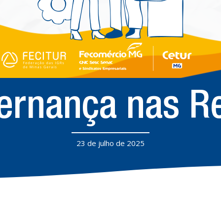
ernança nas R
23 de julho de 2025