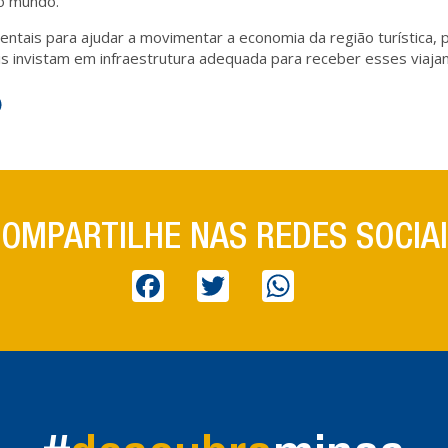
do mundo.
entais para ajudar a movimentar a economia da região turística, 
is invistam em infraestrutura adequada para receber esses viajan
er
hatsApp
OMPARTILHE NAS REDES SOCIA
Facebook
Twitter
WhatsApp