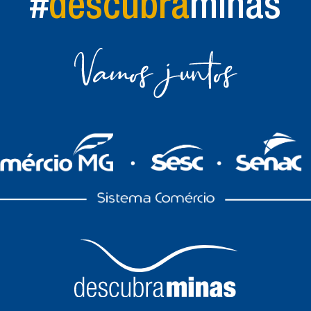
#
descubra
minas