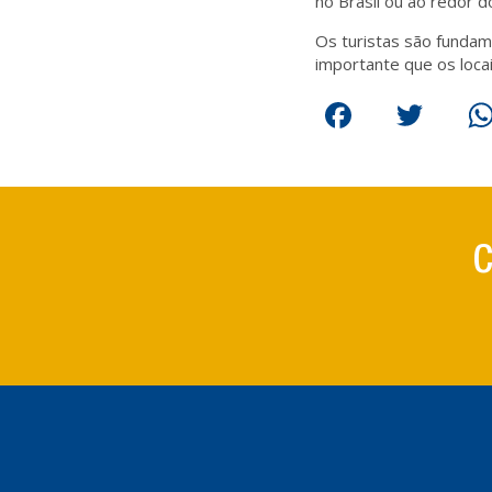
no Brasil ou ao redor 
Os turistas são fundam
importante que os loca
Facebook
Twitt
W
C