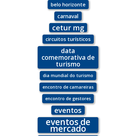
belo horizonte
carnaval
cetur mg
circuitos turísticos
data
comemorativa de
turismo
dia mundial do turismo
encontro de camareiras
encontro de gestores
eventos
eventos de
mercado