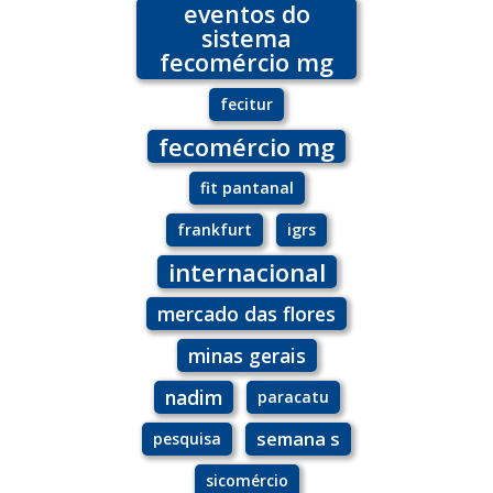
eventos do
sistema
fecomércio mg
fecitur
fecomércio mg
fit pantanal
frankfurt
igrs
internacional
mercado das flores
minas gerais
nadim
paracatu
semana s
pesquisa
sicomércio